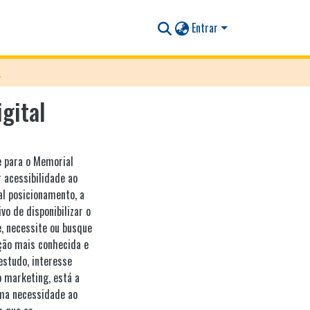
Entrar
 digital
igital
e para o Memorial
r acessibilidade ao
al posicionamento, a
vo de disponibilizar o
, necessite ou busque
ição mais conhecida e
estudo, interesse
o marketing, está a
uma necessidade ao