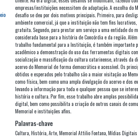
cliente. Na era digital, esses desafios se modificam, fazendo co
empresas/instituições necessitem de adaptação. A escolha do M
eio
desafio se deu por dois motivos principais. Primeiro, para desli
ambiente comercial, já que a instituição não tem fins lucrativos
gratuita. Segundo, para prestar um serviço a uma entidade do m
considerada base para a história de Concórdia e da região. Alé
trabalho fundamental para a Instituição, é também importante 
acadêmico a demonstração do uso das ferramentas digitais co
socialização e massificação da cultura catarinense, através da d
acervo do Memorial de forma democrática e acessível. Os princi
obtidos e esperados pelo trabalho são a maior visitação ao Memor
como física, bem como uma ampla divulgação do acervo e dos ev
levando a informação para toda e qualquer pessoa que se intere
história e cultura. Por fim, esse trabalho abre amplas possibili
digital, bem como possibilita a criação de outros canais de com
Memorial e instituições afins.
Palavras-chave
Cultura
,
História
,
Arte
,
Memorial Attilio Fontana
,
Mídias Digitais