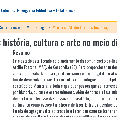
 Coleções
Navegar na Biblioteca
Estatísticas
Gestão da Comunicação em Mídias Digitais
Memorial Attilio Fontana: história, cultura e arte no meio
 história, cultura e arte no meio d
Resumo
Este estudo está focado no planejamento da comunicação on-lin
Attilio Fontana (MAF), de Concórdia (SC). Para proporcionar maio
acervo, foi avaliada a inserção do mesmo no meio digital e o atu
fim de desenvolver novas ferramentas e tecnologias com o objeti
conteúdo do Memorial a toda e qualquer pessoa que se interesse
por história, cultura e entretenimento. Além de tornar a institu
despertar o interesse das pessoas em visitá-lo, como forma de 
cultural ou como espaço turístico e de lazer. Entre os desafios d
tarefa de agregar valor ao produto e fazer o mesmo se tornar 