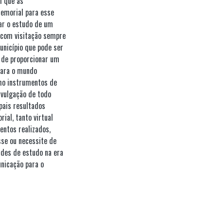
m que as
emorial para esse
gar o estudo de um
, com visitação sempre
unicípio que pode ser
m de proporcionar um
para o mundo
mo instrumentos de
ivulgação de todo
pais resultados
ial, tanto virtual
entos realizados,
sse ou necessite de
dades de estudo na era
unicação para o