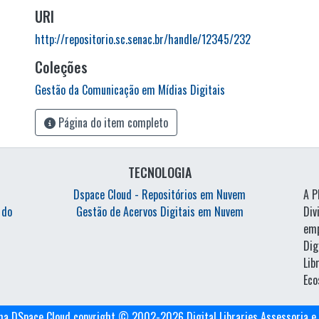
URI
http://repositorio.sc.senac.br/handle/12345/232
Coleções
Gestão da Comunicação em Mídias Digitais
Página do item completo
TECNOLOGIA
Dspace Cloud - Repositórios em Nuvem
A P
 do
Gestão de Acervos Digitais em Nuvem
Di
emp
Di
Li
Eco
ma DSpace Cloud
copyright © 2002-2026
Digital Libraries Assessoria 