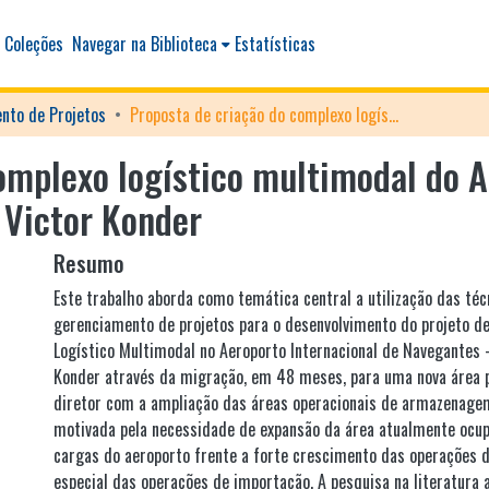
 Coleções
Navegar na Biblioteca
Estatísticas
nto de Projetos
Proposta de criação do complexo logístico multimodal do Aeroporto Internacional de Navegantes - Ministro Victor Konder
omplexo logístico multimodal do A
 Victor Konder
Resumo
Este trabalho aborda como temática central a utilização das téc
gerenciamento de projetos para o desenvolvimento do projeto d
Logístico Multimodal no Aeroporto Internacional de Navegantes 
Konder através da migração, em 48 meses, para uma nova área p
diretor com a ampliação das áreas operacionais de armazenagem
motivada pela necessidade de expansão da área atualmente ocup
cargas do aeroporto frente a forte crescimento das operações d
especial das operações de importação. A pesquisa na literatur