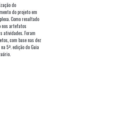
ização do
imento do projeto em
plexa. Como resultado
o nos artefatos
as atividades. Foram
jetos, com base nas dez
na 5ª. edição do Guia
uário.