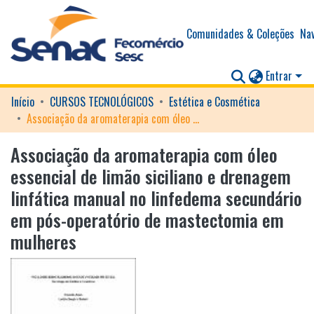
Comunidades & Coleções
Nav
Entrar
Início
CURSOS TECNOLÓGICOS
Estética e Cosmética
Associação da aromaterapia com óleo essencial de limão siciliano e drenagem linfática manual no linfedema secundário em pós-operatório de mastectomia em mulheres
Associação da aromaterapia com óleo
essencial de limão siciliano e drenagem
linfática manual no linfedema secundário
em pós-operatório de mastectomia em
mulheres