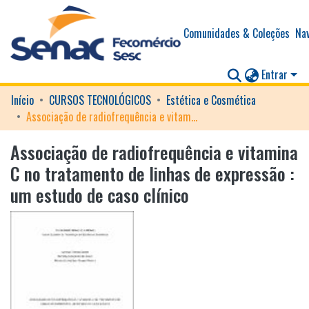
Comunidades & Coleções
Nav
Entrar
Início
CURSOS TECNOLÓGICOS
Estética e Cosmética
Associação de radiofrequência e vitamina C no tratamento de linhas de expressão : um estudo de caso clínico
Associação de radiofrequência e vitamina
C no tratamento de linhas de expressão :
um estudo de caso clínico