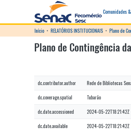
Comunidades &
Início
RELATÓRIOS INSTITUCIONAIS
Plano de Co
Plano de Contingência d
dc.contributor.author
Rede de Bibliotecas Sen
dc.coverage.spatial
Tubarão
dc.date.accessioned
2024-05-22T18:21:42Z
dc.date.available
2024-05-22T18:21:42Z