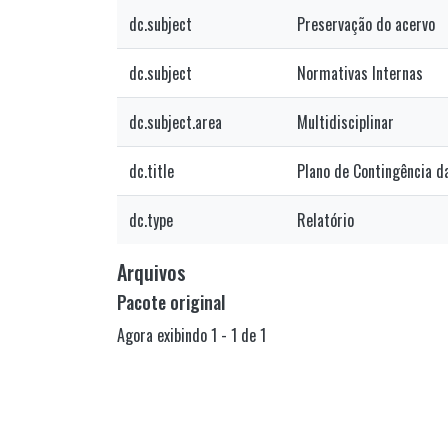
dc.subject
Preservação do acervo
dc.subject
Normativas Internas
dc.subject.area
Multidisciplinar
dc.title
Plano de Contingência d
dc.type
Relatório
Arquivos
Pacote original
Agora exibindo
1 - 1 de 1