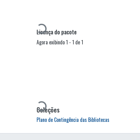
Carregando...
Licença do pacote
Agora exibindo
1 - 1 de 1
Carregando...
Coleções
Plano de Contingência das Bibliotecas