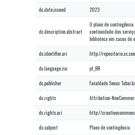
dc.date.issued
2023
O plano de contingência 
dc.description.abstract
continuidade dos serviç
biblioteca em casos de 
dc.identifier.uri
http://repositorio.sc.s
dc.language.iso
pt_BR
dc.publisher
Faculdade Senac Tubarã
dc.rights
Attribution-NonCommerci
dc.rights.uri
http://creativecommons
dc.subject
Plano de contingência