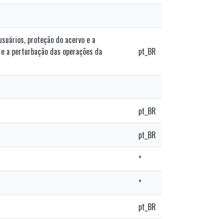
usuários, proteção do acervo e a
 e a perturbação das operações da
pt_BR
pt_BR
pt_BR
*
*
pt_BR