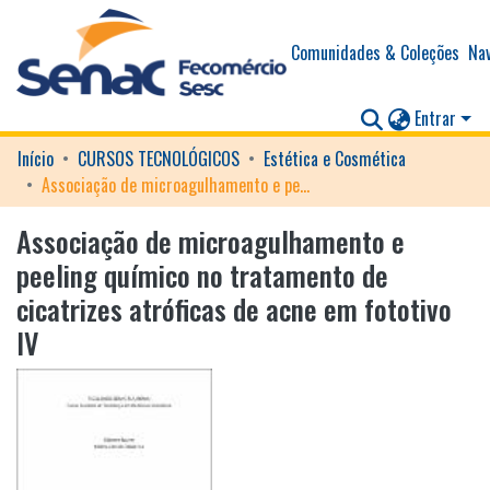
Comunidades & Coleções
Nav
Entrar
Início
CURSOS TECNOLÓGICOS
Estética e Cosmética
Associação de microagulhamento e peeling químico no tratamento de cicatrizes atróficas de acne em fototivo IV
Associação de microagulhamento e
peeling químico no tratamento de
cicatrizes atróficas de acne em fototivo
IV