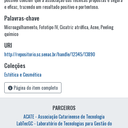
possível concluir que a associação das técnicas propostas é segura
e eficaz, trazendo um resultado positivo e portentoso.
Palavras-chave
Microagulhamento
,
Fototipo IV
,
Cicatriz atrófica
,
Acne
,
Peeling
químico
URI
http://repositorio.sc.senac.br/handle/12345/13890
Coleções
Estética e Cosmética
Página do item completo
PARCEIROS
ACATE - Associação Catarinense de Tecnologia
LabTecGC - Laboratório de Tecnologias para Gestão do